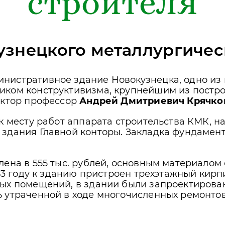
строителя
узнецкого металлургичес
нистративное здание Новокузнецка, одно из
ком конструктивизма, крупнейшим из построе
ектор профессор
Андрей Дмитриевич Крячко
к месту работ аппарата строительства КМК, на
 здания Главной конторы. Закладка фундамен
ена в 555 тыс. рублей, основным материалом 
983 году к зданию пристроен трехэтажный кир
ых помещений, в здании были запроектирован
 утраченной в ходе многочисленных ремонтов