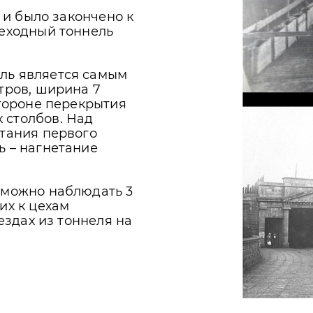
у и было закончено к
шеходный тоннель
ль является самым
тров, ширина 7
стороне перекрытия
 столбов. Над
ртания первого
ь – нагнетание
 можно наблюдать 3
их к цехам
ыездах из тоннеля на