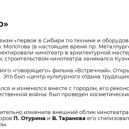
р»
ивизм «первое в Сибири по технике и оборудо
пр. Молотова (в настоящее время пр. Металлур
роектировали кинотеатр в архитектурной маст
, строительством кинотеатра занимался Кузн
ервого «говорящего» фильма «Встречный». Отк
 Это был «центр культурного отдыха трудящих
ся и изменялся вместе с городом, его реконс
ественной войны: был проведен косметически
чительно изменила внешний облик кинотеатра
торов
П. Отурина
и
В. Таранова
его стилизовал
ры.