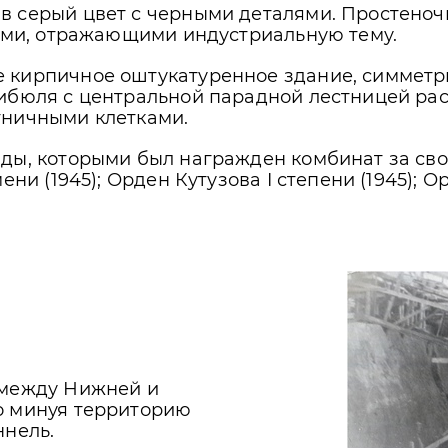
в серый цвет с черными деталями. Простеноч
фами, отражающими индустриальную тему.
 кирпичное оштукатуренное здание, симметри
ибюля с центральной парадной лестницей рас
тничными клетками.
ады, которыми был награжден комбинат за св
ени (1945); Орден Кутузова I степени (1945); 
 между Нижней и
о минуя территорию
ннель.