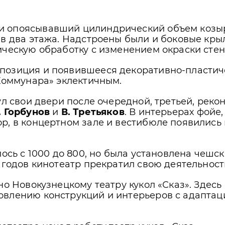
и опоясывавший цилиндрический объем козыр
 в два этажа. Надстроены были и боковые кры
ическую обработку с изменением окраски сте
озиция и появившееся декоративно-пластичес
«Коммунара» эклектичным.
ул свои двери после очередной, третьей, рек
. Горбунов
и
В. Третьяков
. В интерьерах фойе
р, в концертном зале и вестибюле появились
лось с 1000 до 800, но была установлена чешс
 годов кинотеатр прекратил свою деятельност
но Новокузнецкому театру кукол «Сказ». Здесь
овлению конструкций и интерьеров с адаптац