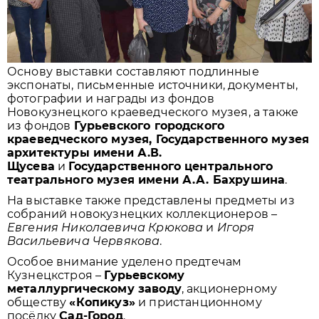
Основу выставки составляют подлинные
экспонаты, письменные источники, документы,
фотографии и награды из фондов
Новокузнецкого краеведческого музея, а также
из фондов
Гурьевского городского
краеведческого музея, Государственного музея
архитектуры имени А.В.
Щусева
и
Государственного центрального
театрального музея имени А.А. Бахрушина
.
На выставке также представлены предметы из
собраний новокузнецких коллекционеров –
Евгения Николаевича Крюкова
и
Игоря
Васильевича Червякова
.
Особое внимание уделено предтечам
Кузнецкстроя –
Гурьевскому
металлургическому заводу
, акционерному
обществу
«Копикуз»
и пристанционному
посёлку
Сад-Город
.