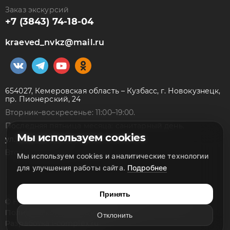
Заказ экскурсий
+7 (3843) 74-18-04
kraeved_nvkz@mail.ru
654027, Кемеровская область – Кузбасс, г. Новокузнецк,
пр. Пионерский, 24
Вторник–воскресенье: 11:00–19:00.
Последняя пятница месяца: санитарный день.
Мы используем cookies
ул. Народная, 7а
Вторник–суббота: 10:00–18:00
Мы используем cookies и аналитические технологии
для улучшения работы сайта.
Подробнее
Принять
© Новокузнецкий краеведческий музей, 2026
Политика конфиденциальности
Отклонить
Разработка
i-complex.ru