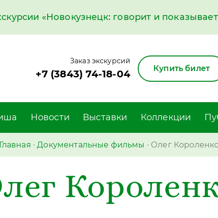
курсии «Новокузнецк: говорит и показывает»
Заказ экскурсий
Купить билет
+7 (3843) 74-18-04
иша
Новости
Выставки
Коллекции
Пу
Главная
·
Документальные фильмы
·
Олег Короленк
лег Королен