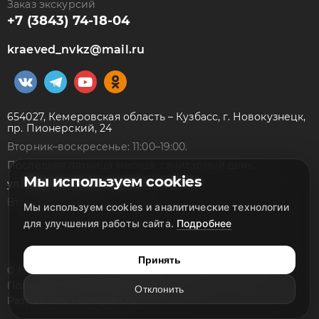
Заказ экскурсий
+7 (3843) 74-18-04
kraeved_nvkz@mail.ru
654027, Кемеровская область – Кузбасс, г. Новокузнецк,
пр. Пионерский, 24
Вторник–воскресенье: 11:00–19:00.
Последняя пятница месяца: санитарный день.
Мы используем cookies
ул. Народная, 7а
Вторник–суббота: 10:00–18:00
Мы используем cookies и аналитические технологии
для улучшения работы сайта.
Подробнее
Принять
© Новокузнецкий краеведческий музей, 2026
Политика конфиденциальности
Отклонить
Разработка
i-complex.ru