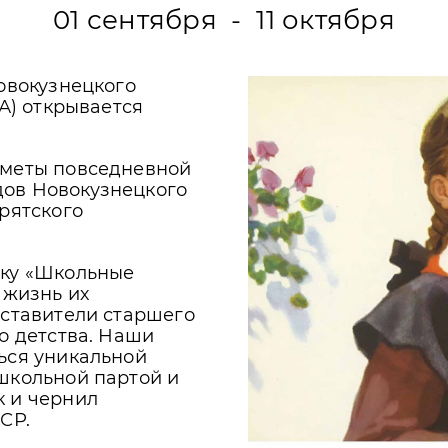
01 сентября - 11 октября
Новокузнецкого
7А) открывается
дметы повседневной
ов Новокузнецкого
рятского
вку «Школьные
 жизнь их
дставители старшего
о детства. Наши
ься уникальной
школьной партой и
к и чернил
СР.