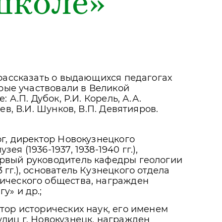
школе»
рассказать о выдающихся педагогах
рые участвовали в Великой
 А.П. Дубок, Р.И. Корель, А.А.
в, В.И. Шунков, В.П. Девятияров.
лог, директор Новокузнецкого
ея (1936-1937, 1938-1940 гг.),
ервый руководитель кафедры геологии
 гг.), основатель Кузнецкого отдела
фического общества, награжден
у» и др.;
ктор исторических наук, его именем
улиц г. Новокузнецк, награжден