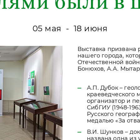
лями были в 
05 мая - 18 июня
Выставка призвана 
нашего города, кото
Отечественной войне:
Бонюхов, А.А. Мытаре
А.П. Дубок – гео
краеведческого муз
организатор и п
СибГИУ (1948-1963
Русского геогра
медалью «За отваг
В.И. Шунков – до
названа одна из 